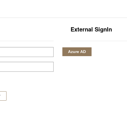
主頁
企業資
External SignIn
Azure AD
?