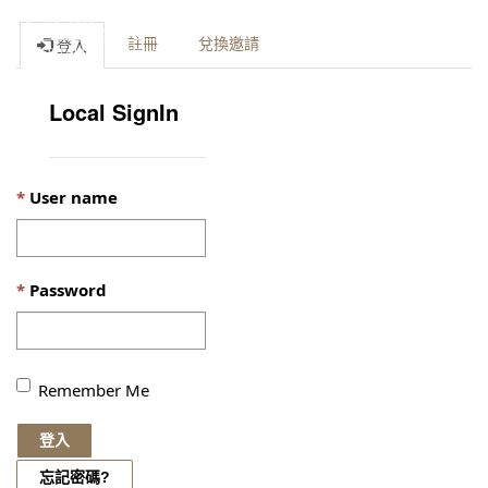
Toggle
註冊
兌換邀請
登入
naviga
Local SignIn
User name
Password
Remember Me
登入
忘記密碼?