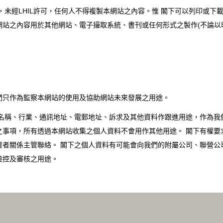
所有，未經LHIL許可，任何人不得複製本網站之內容。惟 閣下可以列印或
站之內容用於其他網站、電子撮取系統、書刊或任何形式之製作(不論以印
們只作為監察本網站的使用及協助網站未來發展之用途。
名稱、行業、通訊地址、電郵地址、訴求及其他資料作跟進用途，作為我們
之事項，所有透過本網站收集之個人資料不會用作其他用途。 閣下有權要
資者關係主管聯絡。 閣下之個人資料有可能會向我們的附屬公司、聯營公
撿控及審核之用途。