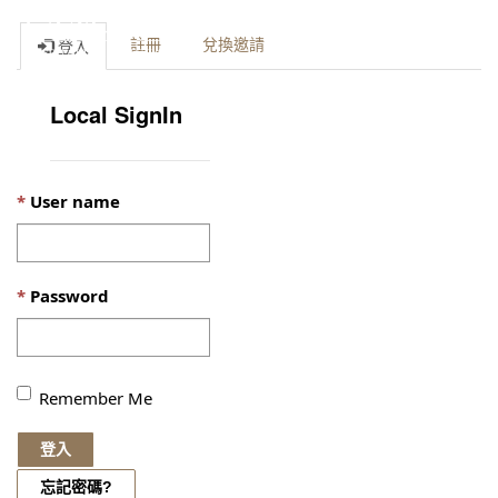
Toggle
註冊
兌換邀請
登入
naviga
Local SignIn
User name
Password
Remember Me
登入
忘記密碼?