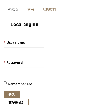
Toggle
註冊
兌換邀請
登入
naviga
Local SignIn
User name
Password
Remember Me
登入
忘記密碼?