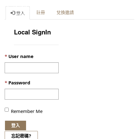
Toggle
註冊
兌換邀請
登入
naviga
Local SignIn
User name
Password
Remember Me
登入
忘記密碼?