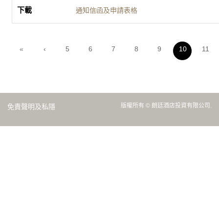
通知信函及申請表格
«
‹
5
6
7
8
9
10
11
版權所有 © 朗廷酒店投資有限公司.
免責聲明及私隱