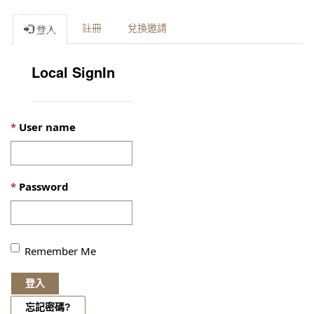
Toggle
註冊
兌換邀請
登入
naviga
Local SignIn
User name
Password
Remember Me
登入
忘記密碼?